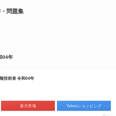
書・問題集
和04年
報技術者 令和04年
楽天市場
Yahooショッピング
ポチップ