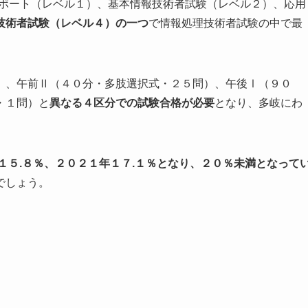
スポート（レベル１）、基本情報技術者試験（レベル２）、応用
技術者試験（レベル４）の一つ
で情報処理技術者試験の中で最
）、午前Ⅱ（４０分・多肢選択式・２５問）、午後Ⅰ（９０
・１問）と
異なる４区分での試験合格が必要
となり、多岐にわ
１５.８％、２０２１年１７.１％となり、２０％未満となって
でしょう。