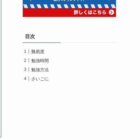
目次
難易度
勉強時間
勉強方法
さいごに