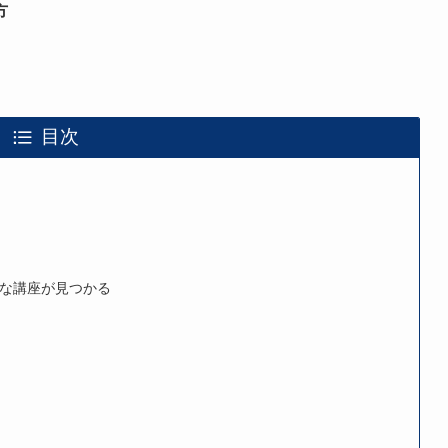
方
目次
め
な講座が見つかる